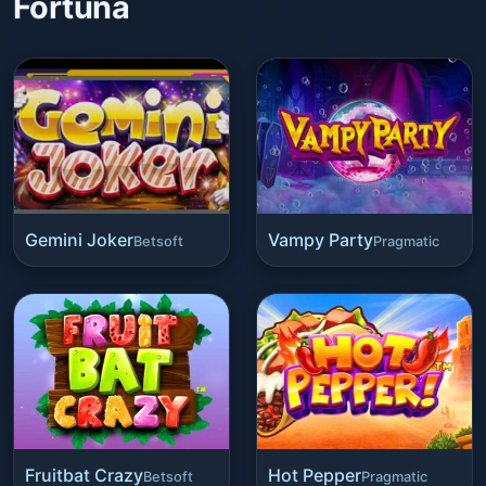
Fortuna
Gemini Joker
Vampy Party
Betsoft
Pragmatic
Fruitbat Crazy
Hot Pepper
Betsoft
Pragmatic