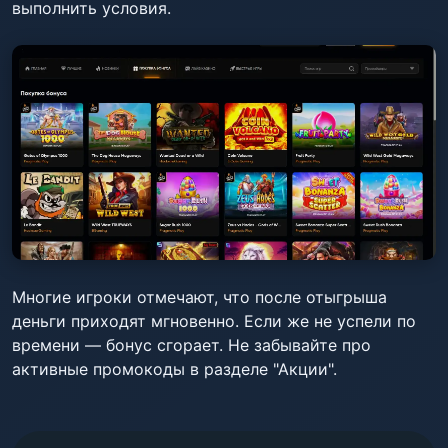
выполнить условия.
Многие игроки отмечают, что после отыгрыша
деньги приходят мгновенно. Если же не успели по
времени — бонус сгорает. Не забывайте про
активные промокоды в разделе "Акции".