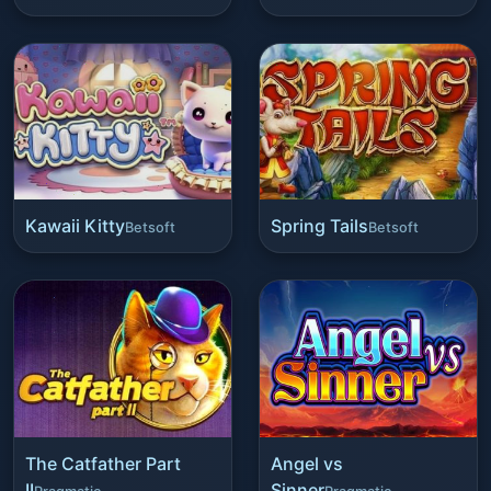
Kawaii Kitty
Spring Tails
Betsoft
Betsoft
The Catfather Part
Angel vs
II
Sinner