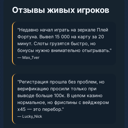
Отзывы живых игроков
"Недавно начал играть на зеркале Плей
Фортуна. Вывел 15 000 на карту за 20
минут. Слоты грузятся быстро, но
бонусы нужно внимательно отыгрывать."
— Max_Tver
"Регистрация прошла без проблем, но
верификацию просили только при
выводе больше 100к. В целом казино
нормальное, но фриспины с вейджером
x45 — это перебор."
— Lucky_Nick